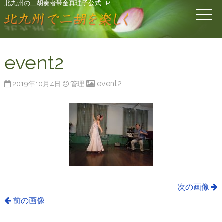
北九州の二胡奏者帯金真理子公式HP
event2
event2
2019年10月4日
管理
次の画像
前の画像