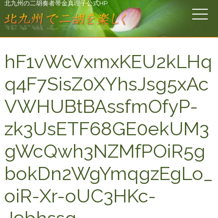
北九州の二胡奏者帯金真理子公式HP
hF1vWcVxmxKEU2kLHq
q4F7SisZ0XYhsJsg5xAc
VWHUBtBAssfmOfyP-
zk3UsETF68GE0ekUM3
gWcQwh3NZMfPOiR5g
bokDn2WgYmqgzEgLo_
oiR-Xr-oUC3HKc-