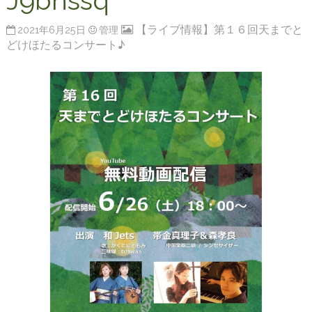
J9bhssq
【ライブ情報】第１６回天までと
2021年6月25日
管理
どけほたるコンサート♪